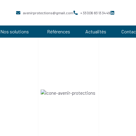
avenirprotections@gmail.com
+ 33 (0)6 83 13 34 49
Nos solutions
Références
Actualités
Contac
AVENIR PROTECTION