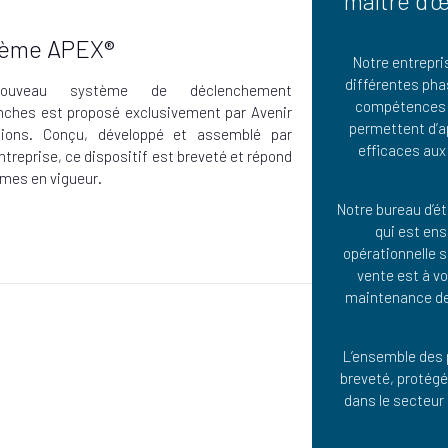
maître d’œ
tème APEX®
Notre entrepr
différentes phas
ouveau système de déclenchement
compétences 
anches est proposé exclusivement par Avenir
permettent d’a
tions. Conçu, développé et assemblé par
efficaces aux 
ntreprise, ce dispositif est breveté et répond
mes en vigueur.
Notre bureau d’ét
qui est ens
opérationnelle s
vente est à vo
maintenance des
L’ensemble des 
breveté, protég
dans le secteur