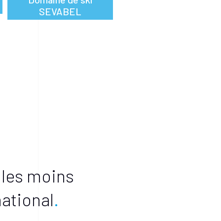
SEVABEL
 les moins
national