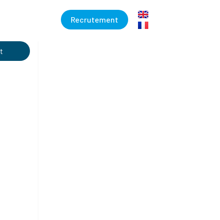
Recrutement
t
S