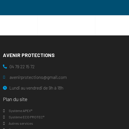
AVENIR PROTECTIONS
04 79 22 15 72
avenirprotections@gmail.com
Lundi au vendredi de 9h à 18h
Plan du site
Système APEX®
Système ECO PROTEC®
Autres services