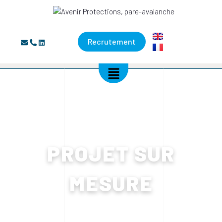
Recrutement
Accueil
»
Nos solutions
»
Projet sur-mesure
PROJET SUR
MESURE